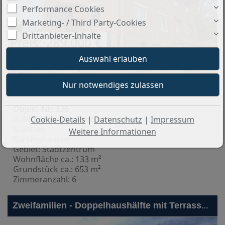
Performance Cookies
Marketing- / Third Party-Cookies
Drittanbieter-Inhalte
Preis: 289.000 €
28
Basisinformationen:
Objekt-Nr.: 326
30890 Barsinghausen
Cookie-Details
|
Datenschutz
|
Impressum
Stadtteil:
Weitere Informationen
Barsinghausen
Gebiet: Stadtzentrum
Wohnfläche ca.: 133 m²
Grundstück ca.: 653 m²
Zimmeranzahl: 6
Zweifamilien - Doppelhaushälfte mit Terrasse, Balkon und zwei Garagen