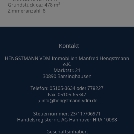
Grundstück ca.: 478 m²
Zimmeranzahl: 8
Kontakt
HENGSTMANN VDM Immobilien Manfred Hengstmann
e.K.
Marktstr. 21
30890 Barsinghausen
Telefon:
05105-3634 oder 779227
Fax: 05105-65347
info@hengstmann-vdm.de
Steuernummer: 23/117/06971
Handelsregisternr.: AG Hannover HRA 10088
Geschäftsinhaber: