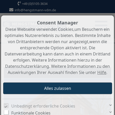
+49 (0)5105-3634
info@hengstmann-vdm.de
Consent Manager
Diese Webseite verwendet Cookies,um Besuchern ein
optimales Nutzererlebnis zu bieten. Bestimmte Inhalte
von Drittanbietern werden nur angezeigt,wenn die
entsprechende Option aktiviert ist. Die
Datenverarbeitung kann dann auch in einem Drittland
Sortieren nach
Ort ↓
erfolgen. Weitere Informationen hierzu in der
Datenschutzerklärung. Weitere Informationen zu den
Auswirkungen Ihrer Auswahl finden Sie unter
Hilfe
.
1 bis 2-Familien-Doppelhaushälfte mit zusätzlichem Büro oder Ladenraum im Souterrain und Doppelgarage
Unbedingt erforderliche Cookies
Funktionale Cookies