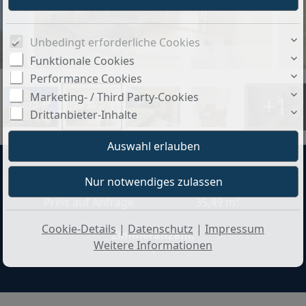
Unbedingt erforderliche Cookies
Wohnzimmer
Funktionale Cookies
Performance Cookies
Marketing- / Third Party-Cookies
+1
Drittanbieter-Inhalte
Preis:
Wohnfläche ca.:
Preis auf Anfrage
35,49 m²
Cookie-Details
|
Datenschutz
|
Impressum
Zimmeranzahl:
Weitere Informationen
1