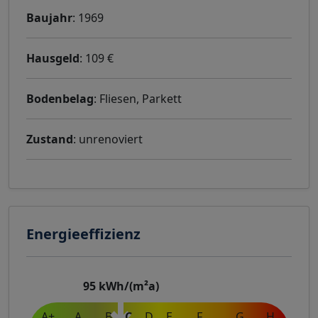
Baujahr
: 1969
Hausgeld
: 109 €
Bodenbelag
: Fliesen, Parkett
Zustand
: unrenoviert
Energieeffizienz
95
kWh/(m²a)
A+
A
B
C
D
E
F
G
H