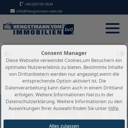
+49 (0)5105-3634
info@hengstmann-vdm.de
Objekt 27 von 51
Consent Manager
Zurück zur Übersicht
Diese Webseite verwendet Cookies,um Besuchern ein
optimales Nutzererlebnis zu bieten. Bestimmte Inhalte
1-Zimmer-Studiowohnung mit
von Drittanbietern werden nur angezeigt,wenn die
Loggia in zentraler Lage
entsprechende Option aktiviert ist. Die
Objekt-Nr.: 0922
Datenverarbeitung kann dann auch in einem Drittland
erfolgen. Weitere Informationen hierzu in der
Datenschutzerklärung. Weitere Informationen zu den
Auswirkungen Ihrer Auswahl finden Sie unter
Hilfe
.